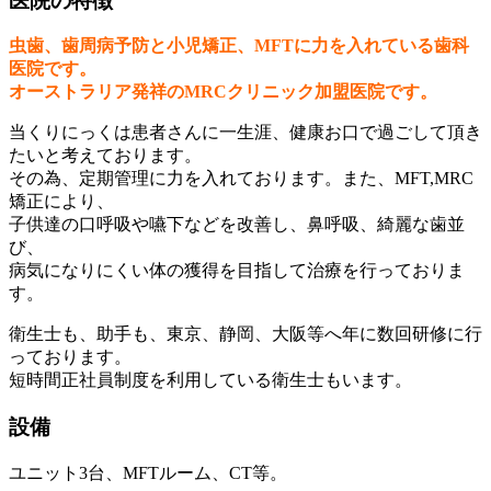
医院の特徴
⾍⻭、⻭周病予防と⼩児矯正、MFTに⼒を⼊れている⻭科
医院です。
オーストラリア発祥のMRCクリニック加盟医院です。
当くりにっくは患者さんに⼀⽣涯、健康お⼝で過ごして頂き
たいと考えております。
その為、定期管理に⼒を⼊れております。また、MFT,MRC
矯正により、
⼦供達の⼝呼吸や嚥下などを改善し、⿐呼吸、綺麗な⻭並
び、
病気になりにくい体の獲得を⽬指して治療を⾏っておりま
す。
衛生士も、助手も、東京、静岡、大阪等へ年に数回研修に行
っております。
短時間正社員制度を利用している衛生士もいます。
設備
ユニット3台、MFTルーム、CT等。