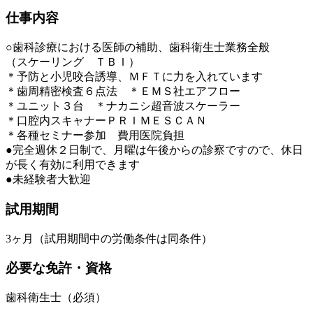
仕事内容
○歯科診療における医師の補助、歯科衛生士業務全般
（スケーリング ＴＢＩ）
＊予防と小児咬合誘導、ＭＦＴに力を入れています
＊歯周精密検査６点法 ＊ＥＭＳ社エアフロー
＊ユニット３台 ＊ナカニシ超音波スケーラー
＊口腔内スキャナーＰＲＩＭＥＳＣＡＮ
＊各種セミナー参加 費用医院負担
●完全週休２日制で、月曜は午後からの診察ですので、休日
が長く有効に利用できます
●未経験者大歓迎
試用期間
3ヶ月（試用期間中の労働条件は同条件）
必要な免許・資格
歯科衛生士（必須）